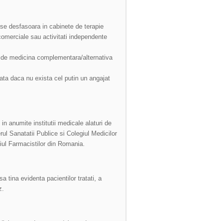
 se desfasoara in cabinete de terapie
comerciale sau activitati independente
eni de medicina complementara/alternativa
izata daca nu exista cel putin un angajat
n anumite institutii medicale alaturi de
ul Sanatatii Publice si Colegiul Medicilor
iul Farmacistilor din Romania.
 tina evidenta pacientilor tratati, a
z.