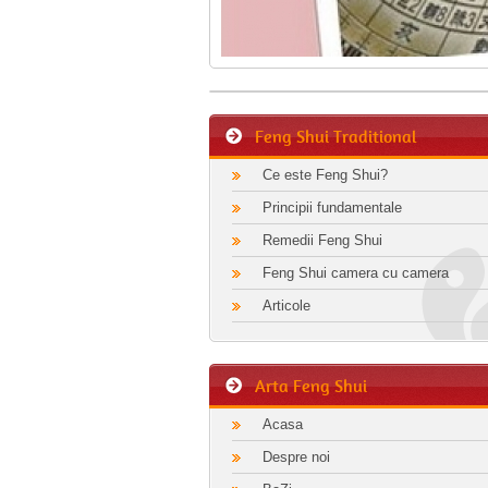
Feng Shui Traditional
Ce este Feng Shui?
Principii fundamentale
Remedii Feng Shui
Feng Shui camera cu camera
Articole
Arta Feng Shui
Acasa
Despre noi