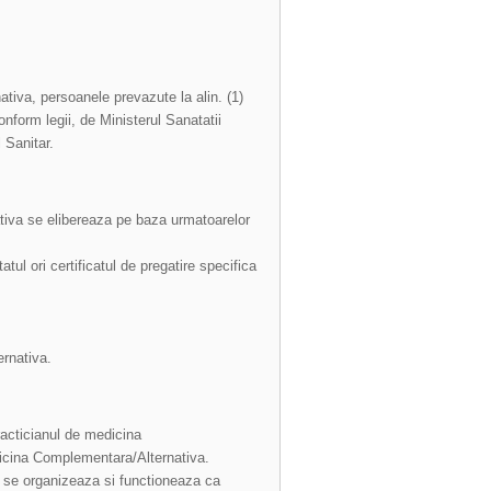
tiva, persoanele prevazute la alin. (1)
onform legii, de Ministerul Sanatatii
 Sanitar.
tiva se elibereaza pe baza urmatoarelor
tul ori certificatul de pregatire specifica
ernativa.
racticianul de medicina
dicina Complementara/Alternativa.
a se organizeaza si functioneaza ca