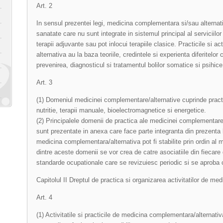
Art. 2
In sensul prezentei legi, medicina complementara si/sau alternativ
sanatate care nu sunt integrate in sistemul principal al serviciilo
terapii adjuvante sau pot inlocui terapiile clasice. Practicile si 
alternativa au la baza teoriile, credintele si experienta diferitelor 
prevenirea, diagnosticul si tratamentul bolilor somatice si psihice
Art. 3
(1) Domeniul medicinei complementare/alternative cuprinde practici
nutritie, terapii manuale, bioelectromagnetice si energetice.
(2) Principalele domenii de practica ale medicinei complementar
sunt prezentate in anexa care face parte integranta din prezenta 
medicina complementara/alternativa pot fi stabilite prin ordin al mi
dintre aceste domenii se vor crea de catre asociatiile din fiecare
standarde ocupationale care se revizuiesc periodic si se aproba c
Capitolul II Dreptul de practica si organizarea activitatilor de m
Art. 4
(1) Activitatile si practicile de medicina complementara/alternativ