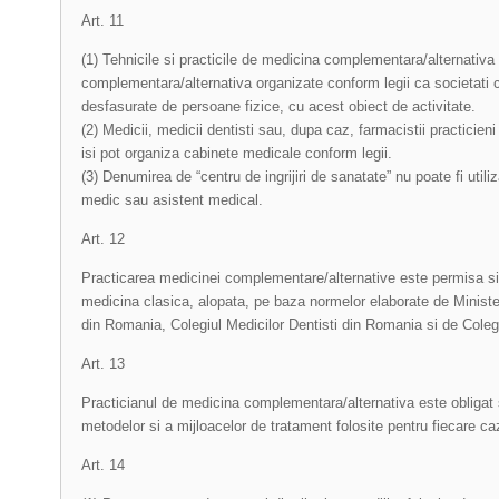
Art. 11
(1) Tehnicile si practicile de medicina complementara/alternativa
complementara/alternativa organizate conform legii ca societati 
desfasurate de persoane fizice, cu acest obiect de activitate.
(2) Medicii, medicii dentisti sau, dupa caz, farmacistii practici
isi pot organiza cabinete medicale conform legii.
(3) Denumirea de “centru de ingrijiri de sanatate” nu poate fi util
medic sau asistent medical.
Art. 12
Practicarea medicinei complementare/alternative este permisa si i
medicina clasica, alopata, pe baza normelor elaborate de Minister
din Romania, Colegiul Medicilor Dentisti din Romania si de Coleg
Art. 13
Practicianul de medicina complementara/alternativa este obligat sa
metodelor si a mijloacelor de tratament folosite pentru fiecare ca
Art. 14