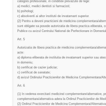
categorii profesionale, in conditiile prevazute de lege:
a) medici, medici dentisti si farmacisti;
b) psihologi;
c) absolventi ai altor institutii de invatamant superior.
(2) Pentru a deveni practicieni de medicina complementara/alterna
sunt obligate sa posede autorizatia de libera practica eliberata, c
Publice cu avizul Centrului National de Perfectionare in Domeniul
Art. 5
Autorizatia de libera practica de medicina complementara/alterna
acte:
a) diploma eliberata de institutia de invatamant superior sau atesta
in domeniu;
b) certificat de cazier judiciar;
c) certificat de sanatate;
d) avizul Ordinului Practicienilor de Medicina Complementara/Alt
Art. 6
(1) In vederea exercitarii medicinei complementare/alternative, p
complementara/alternativa adera la Ordinul Practicienilor de Me
(2) Ordinul Practicienilor de Medicina Complementara/Alternativ