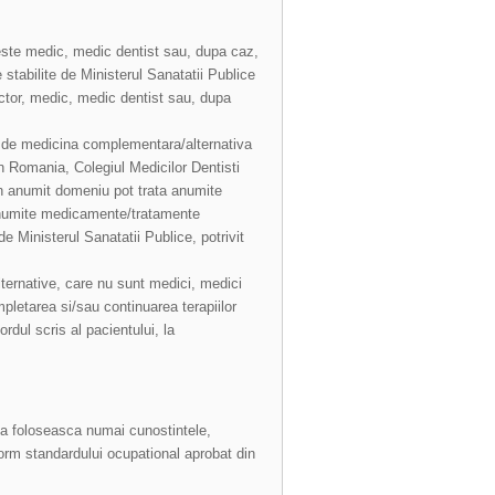
este medic, medic dentist sau, dupa caz,
 stabilite de Ministerul Sanatatii Publice
doctor, medic, medic dentist sau, dupa
eni de medicina complementara/alternativa
in Romania, Colegiul Medicilor Dentisti
n anumit domeniu pot trata anumite
 anumite medicamente/tratamente
 Ministerul Sanatatii Publice, potrivit
lternative, care nu sunt medici, medici
mpletarea si/sau continuarea terapiilor
dul scris al pacientului, la
sa foloseasca numai cunostintele,
form standardului ocupational aprobat din