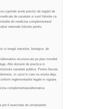
a cuprinde acele practici de ingrijiri de
r medicale de sanatate si sunt folosite ca
activitatile de medicina complementara/
culturi nationale folosite pentru
.
 si terapii naturiste, biologice, de
e/alternative recunoscute pe plan mondial
lege. Alte domenii de practica in
nistrului sanatatii publice. Pentru fiecare
 domeniu, in cazul in care nu exista deja,
onform reglementarilor legale in vigoare.
edicina complementara/alternativa
a pot fi exercitate de urmatoarele