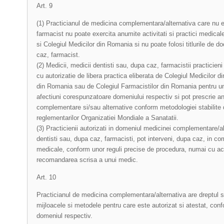
Art. 9
(1) Practicianul de medicina complementara/alternativa care nu 
farmacist nu poate exercita anumite activitati si practici medicale
si Colegiul Medicilor din Romania si nu poate folosi titlurile de 
caz, farmacist.
(2) Medicii, medicii dentisti sau, dupa caz, farmacistii practici
cu autorizatie de libera practica eliberata de Colegiul Medicilor d
din Romania sau de Colegiul Farmacistilor din Romania pentru u
afectiuni corespunzatoare domeniului respectiv si pot prescrie
complementare si/sau alternative conform metodologiei stabilite de
reglementarilor Organizatiei Mondiale a Sanatatii.
(3) Practicienii autorizati in domeniul medicinei complementare/a
dentisti sau, dupa caz, farmacisti, pot interveni, dupa caz, in co
medicale, conform unor reguli precise de procedura, numai cu acor
recomandarea scrisa a unui medic.
Art. 10
Practicianul de medicina complementara/alternativa are dreptul 
mijloacele si metodele pentru care este autorizat si atestat, con
domeniul respectiv.