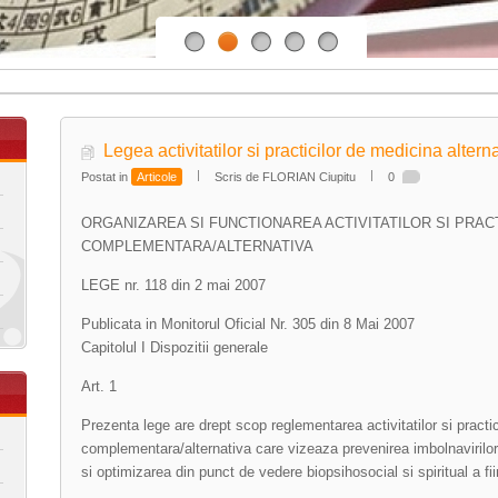
Legea activitatilor si practicilor de medicina altern
Postat in
Articole
Scris de FLORIAN Ciupitu
0
ORGANIZAREA SI FUNCTIONAREA ACTIVITATILOR SI PRAC
COMPLEMENTARA/ALTERNATIVA
LEGE nr. 118 din 2 mai 2007
Publicata in Monitorul Oficial Nr. 305 din 8 Mai 2007
Capitolul I Dispozitii generale
Art. 1
Prezenta lege are drept scop reglementarea activitatilor si practi
complementara/alternativa care vizeaza prevenirea imbolnavirilor
si optimizarea din punct de vedere biopsihosocial si spiritual a fi