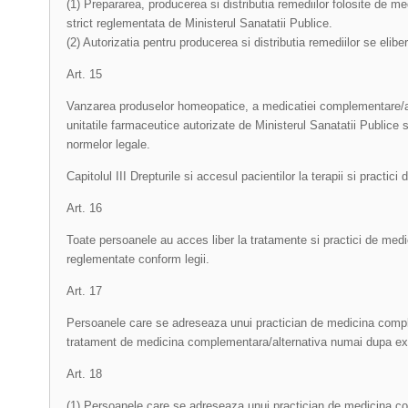
(1) Prepararea, producerea si distributia remediilor folosite de 
strict reglementata de Ministerul Sanatatii Publice.
(2) Autorizatia pentru producerea si distributia remediilor se elib
Art. 15
Vanzarea produselor homeopatice, a medicatiei complementare/alt
unitatile farmaceutice autorizate de Ministerul Sanatatii Publice
normelor legale.
Capitolul III Drepturile si accesul pacientilor la terapii si practi
Art. 16
Toate persoanele au acces liber la tratamente si practici de med
reglementate conform legii.
Art. 17
Persoanele care se adreseaza unui practician de medicina compl
tratament de medicina complementara/alternativa numai dupa expr
Art. 18
(1) Persoanele care se adreseaza unui practician de medicina c