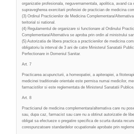
organizatie profesionala, neguvernamentala, apolitica, avand ca ob
supravegherea exercitarii profesiei de practician de medicina co
(3) Ordinul Practicienilor de Medicina Complementara/Alternativa
teritorial si national.
(4) Regulamentul de organizare si functionare al Ordinului Practi
Complementara/Alternativa se aproba prin ordin al ministrului sana
(5) Autorizatia de libera practica a practicienilor de medicina co
obligatoriu la interval de 3 ani de catre Ministerul Sanatatii Publi
Perfectionare in Domeniul Sanitar.
Art. 7
Practicarea acupuncturii, a homeopatiei, a apiterapiei, a fitoterapie
medicinei traditionale orientale este permisa numai medicilor, med
farmacistilor si este reglementata de Ministerul Sanatatii Publice
Art. 8
Practicianul de medicina complementara/alternativa care nu pos
sau, dupa caz, farmacist sau care nu a obtinut autorizatie de lib
obligat sa efectueze o pregatire specifica de scurta durata recun
corespunzatoare standardelor ocupationale aprobate prin reglemen