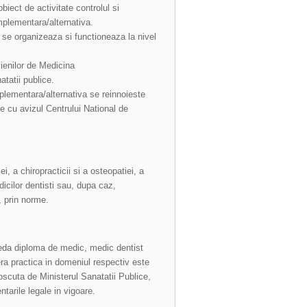
iect de activitate controlul si
mplementara/alternativa.
 se organizeaza si functioneaza la nivel
cienilor de Medicina
tatii publice.
mplementara/alternativa se reinnoieste
ce cu avizul Centrului National de
i, a chiropracticii si a osteopatiei, a
icilor dentisti sau, dupa caz,
, prin norme.
eda diploma de medic, medic dentist
era practica in domeniul respectiv este
oscuta de Ministerul Sanatatii Publice,
tarile legale in vigoare.