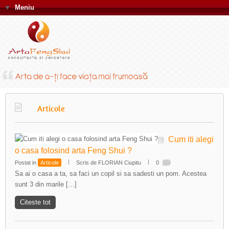
▼
Meniu
Articole
Cum iti alegi
o casa folosind arta Feng Shui ?
Postat in
Articole
Scris de FLORIAN Ciupitu
0
Sa ai o casa a ta, sa faci un copil si sa sadesti un pom. Acestea
sunt 3 din marile […]
Citeste tot