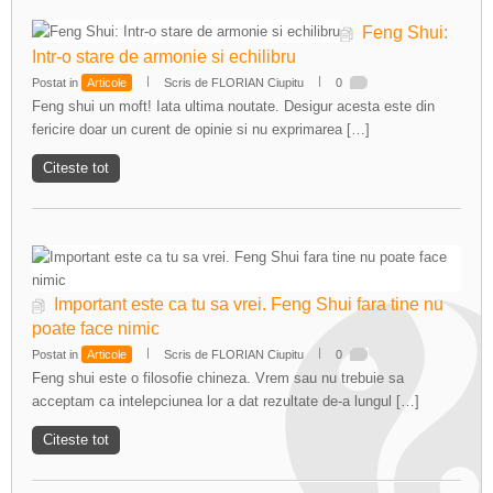
Feng Shui:
Intr-o stare de armonie si echilibru
Postat in
Articole
Scris de FLORIAN Ciupitu
0
Feng shui un moft! Iata ultima noutate. Desigur acesta este din
fericire doar un curent de opinie si nu exprimarea […]
Citeste tot
Important este ca tu sa vrei. Feng Shui fara tine nu
poate face nimic
Postat in
Articole
Scris de FLORIAN Ciupitu
0
Feng shui este o filosofie chineza. Vrem sau nu trebuie sa
acceptam ca intelepciunea lor a dat rezultate de-a lungul […]
Citeste tot