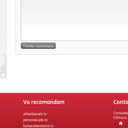
Va recomandam
Conta
Consultan
artarelaxarii.ro
Chineza
personal-job.ro
fantanideinterior.ro