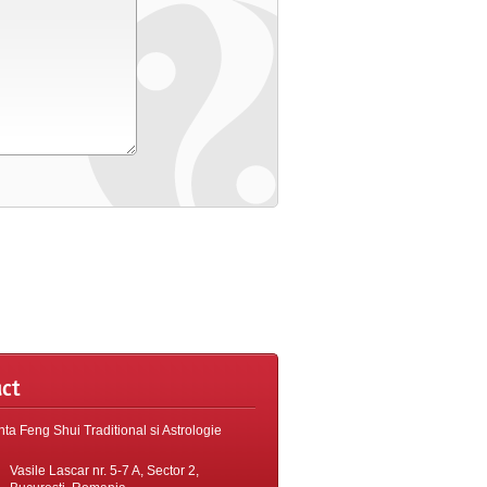
ct
ta Feng Shui Traditional si Astrologie
Vasile Lascar nr. 5-7 A, Sector 2,