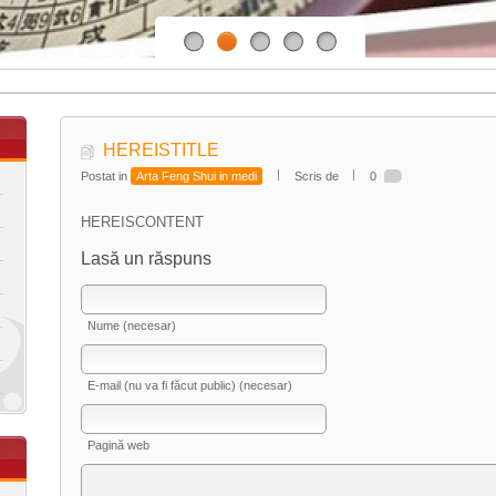
HEREISTITLE
Postat in
Arta Feng Shui in medi
Scris de
0
HEREISCONTENT
Lasă un răspuns
Nume (necesar)
E-mail (nu va fi făcut public) (necesar)
Pagină web