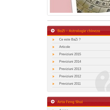
BaZi – Astrologie chineza
Ce este BaZi ?
Articole
Previziuni 2015
Previziuni 2014
Previziuni 2013
Previziuni 2012
Previziuni 2011
Arta Feng Shui