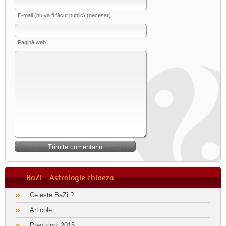
E-mail (nu va fi făcut public) (necesar)
Pagină web
BaZi – Astrologie chineza
Ce este BaZi ?
Articole
Previziuni 2015