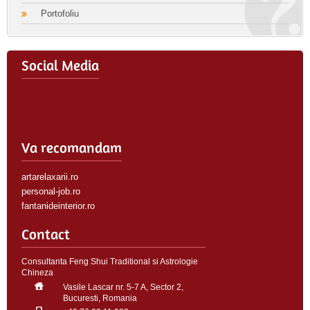
Portofoliu
Social Media
Va recomandam
artarelaxarii.ro
personal-job.ro
fantanideinterior.ro
Contact
Consultanta Feng Shui Traditional si Astrologie
Chineza
Vasile Lascar nr. 5-7 A, Sector 2,
Bucuresti, Romania