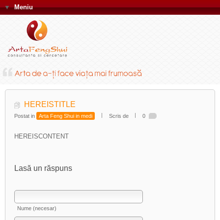
▼
Meniu
HEREISTITLE
Postat in
Arta Feng Shui in medi
Scris de
0
HEREISCONTENT
Lasă un răspuns
Nume (necesar)