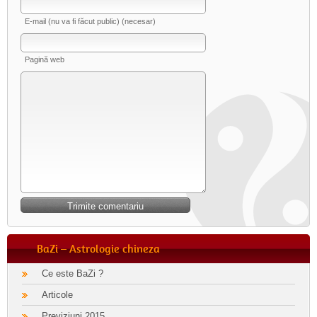
E-mail (nu va fi făcut public) (necesar)
Pagină web
BaZi – Astrologie chineza
Ce este BaZi ?
Articole
Previziuni 2015