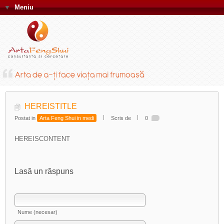
▼
Meniu
HEREISTITLE
Postat in
Arta Feng Shui in medi
Scris de
0
HEREISCONTENT
Lasă un răspuns
Nume (necesar)