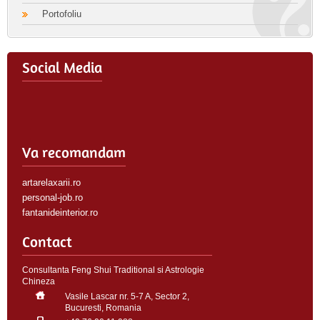
Portofoliu
Social Media
Va recomandam
artarelaxarii.ro
personal-job.ro
fantanideinterior.ro
Contact
Consultanta Feng Shui Traditional si Astrologie
Chineza
Vasile Lascar nr. 5-7 A, Sector 2,
Bucuresti, Romania