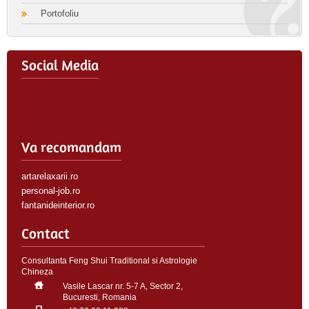
Portofoliu
Social Media
Va recomandam
artarelaxarii.ro
personal-job.ro
fantanideinterior.ro
Contact
Consultanta Feng Shui Traditional si Astrologie
Chineza
Vasile Lascar nr. 5-7 A, Sector 2,
Bucuresti, Romania