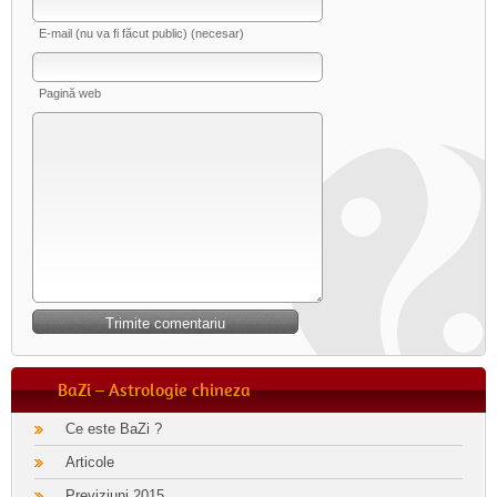
E-mail (nu va fi făcut public) (necesar)
Pagină web
BaZi – Astrologie chineza
Ce este BaZi ?
Articole
Previziuni 2015