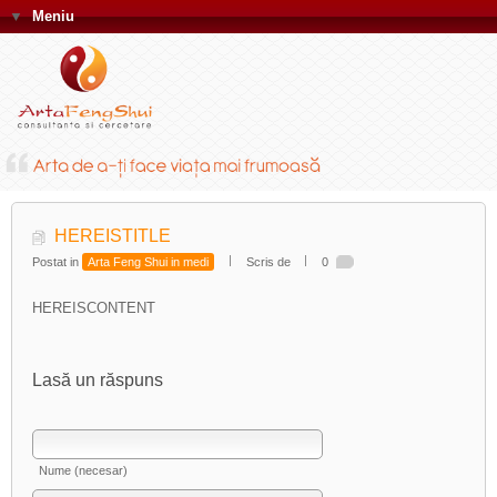
▼
Meniu
HEREISTITLE
Postat in
Arta Feng Shui in medi
Scris de
0
HEREISCONTENT
Lasă un răspuns
Nume (necesar)