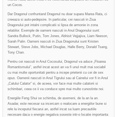
un Cocos.
Dar Dragonul confruntand Dragonul nu doar supara Marea Rata, ci
creeaza si auto-pedepsire. In particular, cei nascuti in Ziua
Dragonului pot intalni complicatii si lipsa de armonie in zona
relatiilor. Exemple de oameni nascuti in Anul Dragonului sunt:
Sandra Bullock, Putin, Tom Jones, Abhisit Vejjajiva, Liam Neeson,
Sarah Palin. Oameni nascuti in Ziua Dragonului sunt Kristen
Stewart, Steve Jobs, Michael Douglas, Halle Berry, Donald Tsang,
Tony Chan.
Pentru cei nascuti in Anul Cocosului, Dragonul va aduce „Floarea
Romantismului”, astfel incat acest an va fi unul mult mai sociabil
cu mai multe oportunitati pentru a incepe prietenii cu cei de sex
opus. Oamenii nascuti in Anul Tigrului sau al Cainelui vor fi in Anul
„Calului Calator” si, de aceea, vor face mai multe calatorii si
schimbari, ceea ce ii va conduce spre mai multe cunostinte noi.
Energiile Feng Shui se schimba, de asemeni, de la an la an.
Asadar, este necesar sa incercam o realocare a energiilor bune si
rele la inceputul fiecarui an, astfel incat sa luam precautiile
necesare daca o energie negativa soseste intr-o locatie importanta