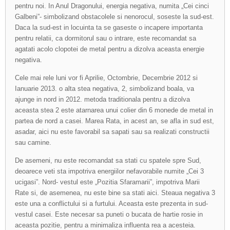
pentru noi. In Anul Dragonului, energia negativa, numita „Cei cinci
Galbeni”- simbolizand obstacolele si nenorocul, soseste la sud-est.
Daca la sud-est in locuinta ta se gaseste o incapere importanta
pentru relatii, ca dormitorul sau o intrare, este recomandat sa
agatati acolo clopotei de metal pentru a dizolva aceasta energie
negativa.
Cele mai rele luni vor fi Aprilie, Octombrie, Decembrie 2012 si
Ianuarie 2013. o alta stea negativa, 2, simbolizand boala, va
ajunge in nord in 2012. metoda traditionala pentru a dizolva
aceasta stea 2 este atarnarea unui colier din 6 monede de metal in
partea de nord a casei. Marea Rata, in acest an, se afla in sud est,
asadar, aici nu este favorabil sa sapati sau sa realizati constructii
sau camine.
De asemeni, nu este recomandat sa stati cu spatele spre Sud,
deoarece veti sta impotriva energiilor nefavorabile numite „Cei 3
ucigasi”. Nord- vestul este „Pozitia Sfaramarii”, impotriva Marii
Rate si, de asemenea, nu este bine sa stati aici. Steaua negativa 3
este una a conflictului si a furtului. Aceasta este prezenta in sud-
vestul casei. Este necesar sa puneti o bucata de hartie rosie in
aceasta pozitie, pentru a minimaliza influenta rea a acesteia.