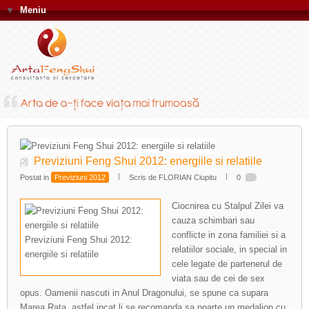
▼
Meniu
Previziuni Feng Shui 2012: energiile si relatiile
Postat in
Previziuni 2012
Scris de FLORIAN Ciupitu
0
Ciocnirea cu Stalpul Zilei va
cauza schimbari sau
conflicte in zona familiei si a
Previziuni Feng Shui 2012:
relatiilor sociale, in special in
energiile si relatiile
cele legate de partenerul de
viata sau de cei de sex
opus. Oamenii nascuti in Anul Dragonului, se spune ca supara
Marea Rata, astfel incat li se recomanda sa poarte un medalion cu